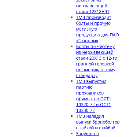
нержавеющей
стали 12Х18Н9Т
ТМЗ производит
болты и прочую
метизную
продукцию для ПАО
«Газпром»
Болты по чертежу
из нержавеющей
стали 20Х13 с 12-ти
гранной головкой
по американскому
стандарту
ТМЗ выпустил
партию
проходников
прямых по ОСТ1
10320-72 и ОСТ1
10330-72
ТМЗ наладил
выпуск бронеболтов
с гайкой и шайбой
Запущен в