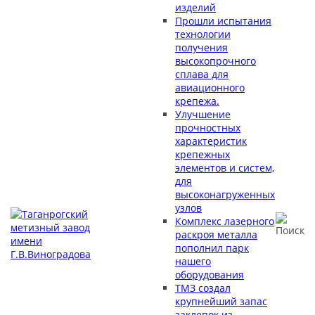
изделий
Прошли испытания
технологии
получения
высокопрочного
сплава для
авиационного
крепежа.
Улучшение
прочностных
характеристик
крепежных
элементов и систем,
для
высоконагруженных
узлов
Комплекс лазерного
раскроя металла
пополнил парк
нашего
оборудования
ТМЗ создал
крупнейший запас
заклепок из