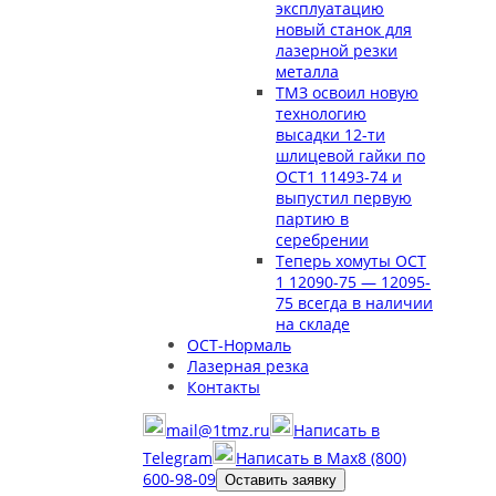
эксплуатацию
новый станок для
лазерной резки
металла
ТМЗ освоил новую
технологию
высадки 12-ти
шлицевой гайки по
ОСТ1 11493-74 и
выпустил первую
партию в
серебрении
Теперь хомуты ОСТ
1 12090-75 — 12095-
75 всегда в наличии
на складе
ОСТ-Нормаль
Лазерная резка
Контакты
mail@1tmz.ru
Написать в
Telegram
Написать в Max
8 (800)
600-98-09
Оставить заявку