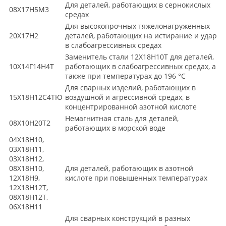
Для деталей, работающих в сернокислых
08X17H5M3
средах
Для высокопрочных тяжелонагруженных
20X17H2
деталей, работающих на истирание и удар
в слабоагрессивных средах
Заменитель стали 12Х18Н10Т для деталей,
10Х14Г14Н4Т
работающих в слабоагрессивных средах, а
также при температурах до 196 °С
Для сварных изделий, работающих в
15Х18Н12С4ТЮ
воздушной и агрессивной средах, в
концентрированной азотной кислоте
Немагнитная сталь для деталей,
08X10H20T2
работающих в морской воде
04X18H10,
03X18H11,
03X18H12,
08X18H10,
Для деталей, работающих в азотной
12X18H9,
кислоте при повышенных температурах
12X18H12T,
08X18H12T,
06X18H11
Для сварных конструкций в разных