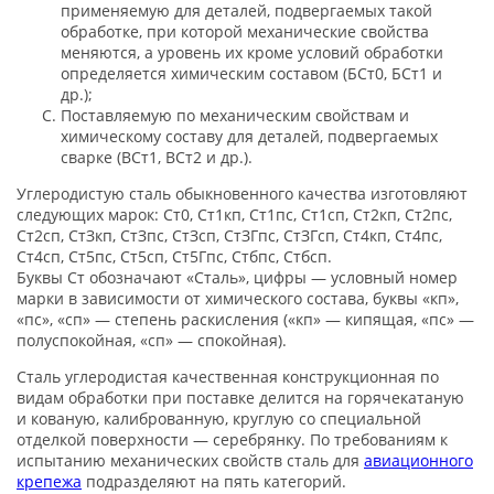
применяемую для деталей, подвергаемых такой
обработке, при которой механические свойства
меняются, а уровень их кроме условий обработки
определяется химическим составом (БСт0, БСт1 и
др.);
Поставляемую по механическим свойствам и
химическому составу для деталей, подвергаемых
сварке (ВСт1, ВСт2 и др.).
Углеродистую сталь обыкновенного качества изготовляют
следующих марок: Ст0, Ст1кп, Ст1пс, Ст1сп, Ст2кп, Ст2пс,
Ст2сп, СтЗкп, СтЗпс, СтЗсп, СтЗГпс, СтЗГсп, Ст4кп, Ст4пс,
Ст4сп, Ст5пс, Ст5сп, Ст5Гпс, Стбпс, Стбсп.
Буквы Ст обозначают «Сталь», цифры — условный номер
марки в зависимости от химического состава, буквы «кп»,
«пс», «сп» — степень раскисления («кп» — кипящая, «пс» —
полуспокойная, «сп» — спокойная).
Сталь углеродистая качественная конструкционная по
видам обработки при поставке делится на горячекатаную
и кованую, калиброванную, круглую со специальной
отделкой поверхности — серебрянку. По требованиям к
испытанию механических свойств сталь для
авиационного
крепежа
подразделяют на пять категорий.