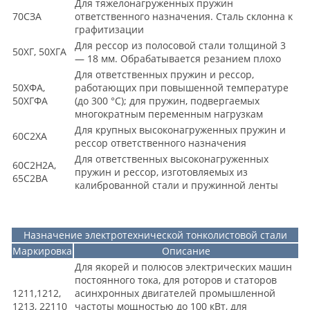
Для тяжелонагруженных пружин
70СЗА
ответственного назначения. Сталь склонна к
графитизации
Для рессор из полосовой стали толщиной 3
50ХГ, 50ХГА
— 18 мм. Обрабатывается резанием плохо
Для ответственных пружин и рессор,
50ХФА,
работающих при повышенной температуре
50ХГФА
(до 300 °С); для пружин, подвергаемых
многократным переменным нагрузкам
Для крупных высоконагруженных пружин и
60C2XA
рессор ответственного назначения
Для ответственных высоконагруженных
60C2H2A,
пружин и рессор, изготовляемых из
65C2BA
калиброванной стали и пружинной ленты
Назначение электротехнической тонколистовой стали
Маркировка
Описание
Для якорей и полюсов электрических машин
постоянного тока, для роторов и статоров
1211,1212,
асинхронных двигателей промышленной
1213, 22110
частоты мощностью до 100 кВт, для