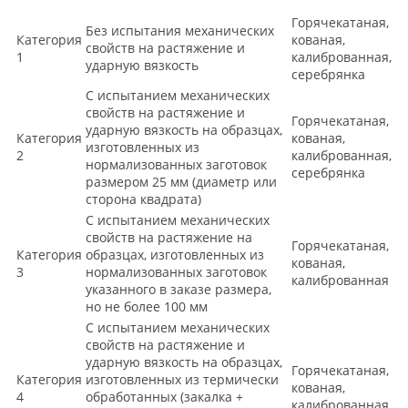
Горячекатаная,
Без испытания механических
Категория
кованая,
свойств на растяжение и
1
калиброванная,
ударную вязкость
серебрянка
С испытанием механических
свойств на растяжение и
Горячекатаная,
ударную вязкость на образцах,
Категория
кованая,
изготовленных из
2
калиброванная,
нормализованных заготовок
серебрянка
размером 25 мм (диаметр или
сторона квадрата)
С испытанием механических
свойств на растяжение на
Горячекатаная,
Категория
образцах, изготовленных из
кованая,
3
нормализованных заготовок
калиброванная
указанного в заказе размера,
но не более 100 мм
С испытанием механических
свойств на растяжение и
ударную вязкость на образцах,
Горячекатаная,
Категория
изготовленных из термически
кованая,
4
обработанных (закалка +
калиброванная