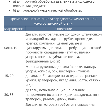
а) для горячей обработки давлением и холодного
волочения (подкат);
б) для холодной механической обработки.
Примерное назначение углеродистой качественной
конструкционной стали
Маркировка
Описание
Детали, изготовляемые холодной штамповкой
и холодной высадкой, трубки, прокладки,
крепеж, колпачки. цементуемые и
08кп, 10
цианируемые детали, не требующие высокой
прочности сердцевины (втулки, валики,
упоры, копиры, зубчатые колеса,
фрикционные диски)
Малонагруженные детали (валики, пальцы,
упоры, копиры, оси, шестерни). тонкие
15, 20
детали, работающие на истирание, рычаги,
крюки, траверерсы, вкладыши, болты, стяжки
и др.
Детали, испытывающие небольшие
30, 35
напряжения (оси, шпиндели, звездочки, тяги,
траверсы, рычаги, диски, валы)
Детали, от которых требуется повышенная