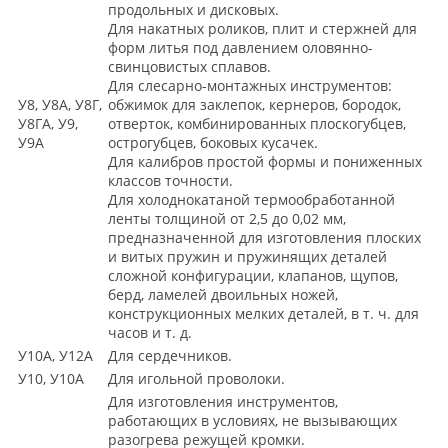
продольных и дисковых.
Для накатных роликов, плит и стержней для
форм литья под давлением оловянно-
свинцовистых сплавов.
Для слесарно-монтажных инструментов:
У8, У8А, У8Г,
обжимок для заклепок, кернеров, бородок,
У8ГА, У9,
отверток, комбинированных плоскогубцев,
У9А
острогубцев, боковых кусачек.
Для калибров простой формы и пониженных
классов точности.
Для холоднокатаной термообработанной
ленты толщиной от 2,5 до 0,02 мм,
предназначенной для изготовления плоских
и витых пружин и пружинящих деталей
сложной конфигурации, клапанов, щупов,
берд, ламелей двоильных ножей,
конструкционных мелких деталей, в т. ч. для
часов и т. д.
У10А, У12А
Для сердечников.
У10, У10А
Для игольной проволоки.
Для изготовления инструментов,
работающих в условиях, не вызывающих
разогрева режущей кромки.