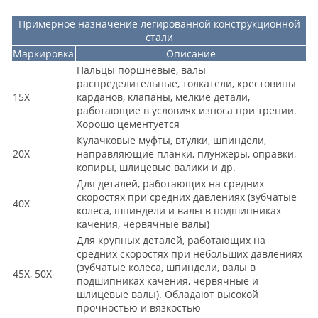
Примерное назначение легированной конструкционной
стали
Маркировка
Описание
Пальцы поршневые, валы
распределительные, толкатели, крестовины
15Х
карданов, клапаны, мелкие детали,
работающие в условиях износа при трении.
Хорошо цементуется
Кулачковые муфты, втулки, шпиндели,
20Х
направляющие планки, плунжеры, оправки,
копиры, шлицевые валики и др.
Для деталей, работающих на средних
скоростях при средних давлениях (зубчатые
40Х
колеса, шпиндели и валы в подшипниках
качения, червячные валы)
Для крупных деталей, работающих на
средних скоростях при небольших давлениях
(зубчатые колеса, шпиндели, валы в
45Х, 50Х
подшипниках качения, червячные и
шлицевые валы). Обладают высокой
прочностью и вязкостью