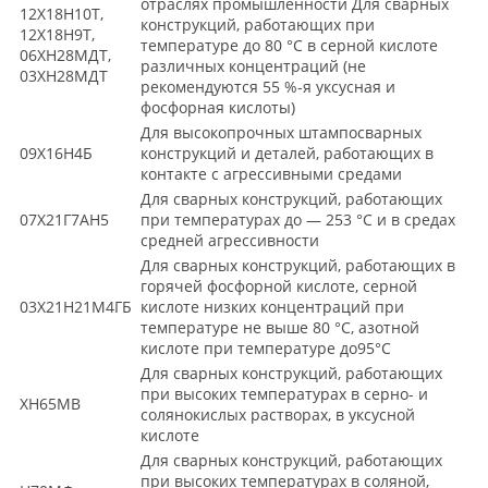
отраслях промышленности Для сварных
12Х18Н10Т,
конструкций, работающих при
12Х18Н9Т,
температуре до 80 °С в серной кислоте
06ХН28МДТ,
различных концентраций (не
03ХН28МДТ
рекомендуются 55 %-я уксусная и
фосфорная кислоты)
Для высокопрочных штампосварных
09Х16Н4Б
конструкций и деталей, работающих в
контакте с агрессивными средами
Для сварных конструкций, работающих
07Х21Г7АН5
при температурах до — 253 °С и в средах
средней агрессивности
Для сварных конструкций, работающих в
горячей фосфорной кислоте, серной
03Х21Н21М4ГБ
кислоте низких концентраций при
температуре не выше 80 °С, азотной
кислоте при температуре до95°С
Для сварных конструкций, работающих
при высоких температурах в серно- и
ХН65МВ
солянокислых растворах, в уксусной
кислоте
Для сварных конструкций, работающих
при высоких температурах в соляной,