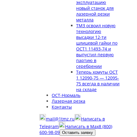
эксплуатацию
новый станок для
лазерной резки
металла
ТМЗ освоил новую
технологию
высадки 12-ти
шлицевой гайки по
ОСТ1 11493-74 и
выпустил первую
партию в
серебрении
Теперь хомуты ОСТ
1 12090-75 — 12095-
75 всегда в наличии
на складе
ОСТ-Нормаль
Лазерная резка
Контакты
mail@1tmz.ru
Написать в
Telegram
Написать в Max
8 (800)
600-98-09
Оставить заявку