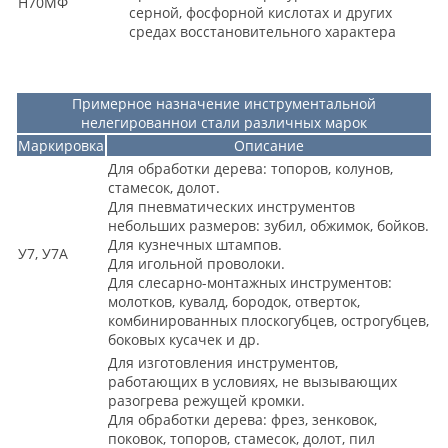
Н70МФ
серной, фосфорной кислотах и других
средах восстановительного характера
Примерное назначение инструментальной
нелегированнои стали различных марок
Маркировка
Описание
Для обработки дерева: топоров, колунов,
стамесок, долот.
Для пневматических инструментов
небольших размеров: зубил, обжимок, бойков.
Для кузнечных штампов.
У7, У7А
Для игольной проволоки.
Для слесарно-монтажных инструментов:
молотков, кувалд, бородок, отверток,
комбинированных плоскогубцев, острогубцев,
боковых кусачек и др.
Для изготовления инструментов,
работающих в условиях, не вызывающих
разогрева режущей кромки.
Для обработки дерева: фрез, зенковок,
поковок, топоров, стамесок, долот, пил