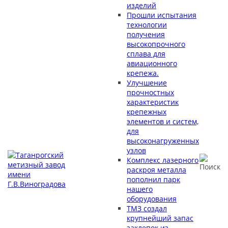
изделий
Прошли испытания
технологии
получения
высокопрочного
сплава для
авиационного
крепежа.
Улучшение
прочностных
характеристик
крепежных
элементов и систем,
для
высоконагруженных
узлов
Комплекс лазерного
раскроя металла
пополнил парк
нашего
оборудования
ТМЗ создал
крупнейший запас
заклепок из