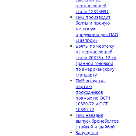
нержавеющей
стали 12Х18Н9Т
ТМЗ производит
болты и прочую
метизную
продукцию для ПАО
«Газпром»
Болты по чертежу
из нержавеющей
стали 20Х13 с 12-ти
гранной головкой
по американскому
стандарту
ТМЗ выпустил
партию
проходников
прямых по ОСТ1
10320-72 и ОСТ1
10330-72
ТМЗ наладил
выпуск бронеболтов
с гайкой и шайбой
Запущен в