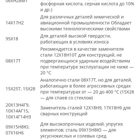
06ХН28МТ
фосфорная кислота, серная кислота до 10%
и др.)
Для различных деталей химической и
14X17H2
авиационной промышленности Обладает
высокими технологическими свойствами
Для деталей высокой твердости,
95Х18
работающих в условиях износа
Рекомендуется в качестве заменителя
стали 12Х18Н10Т для конструкций, не
08X17T
подвергающихся ударным воздействиям
при температуре эксплуатации не ниже —
20 °С
Аналогично стали 08X17T, но для деталей,
работающих в более агрессивных средах
15X25T, 15Х28
при температурах от — 20 до 400 °С (15Х28
— для спаев со стеклом)
20Х13Н4Г9,
Заменитель сталей 12X18H9, 17Х18Н9 для
10Х14АГ15,
сварных конструкций
10Х14Г14НЗ
Для высокопрочных изделий, упругих
09Х15Н8Ю,
элементов; сталь 09Х15Н8Ю — для
07X16H6
уксуснокислых и солевых сред