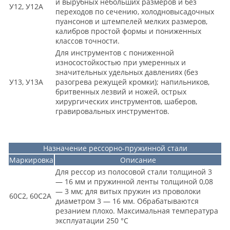
и вырубных небольших размеров и без
У12, У12А
переходов по сечению, холодновысадочных
пуансонов и штемпелей мелких размеров,
калибров простой формы и пониженных
классов точности.
Для инструментов с пониженной
износостойкостью при умеренных и
значительных удельных давлениях (без
У13, У13А
разогрева режущей кромки); напильников,
бритвенных лезвий и ножей, острых
хирургических инструментов, шаберов,
гравировальных инструментов.
Назначение рессорно-пружинной стали
Маркировка
Описание
Для рессор из полосовой стали толщиной 3
— 16 мм и пружинной ленты толщиной 0,08
— 3 мм; для витых пружин из проволоки
60С2, 60С2А
диаметром 3 — 16 мм. Обрабатываются
резанием плохо. Максимальная температура
эксплуатации 250 °С