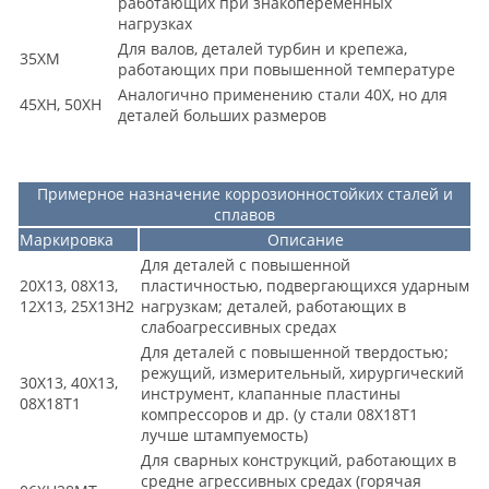
работающих при знакопеременных
нагрузках
Для валов, деталей турбин и крепежа,
35ХМ
работающих при повышенной температуре
Аналогично применению стали 40Х, но для
45ХН, 50ХН
деталей больших размеров
Примерное назначение коррозионностойких сталей и
сплавов
Маркировка
Описание
Для деталей с повышенной
20Х13, 08Х13,
пластичностью, подвергающихся ударным
12Х13, 25Х13Н2
нагрузкам; деталей, работающих в
слабоагрессивных средах
Для деталей с повышенной твердостью;
режущий, измерительный, хирургический
30Х13, 40Х13,
инструмент, клапанные пластины
08Х18Т1
компрессоров и др. (у стали 08Х18Т1
лучше штампуемость)
Для сварных конструкций, работающих в
средне агрессивных средах (горячая