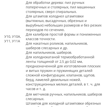
Для обработки дерева: пил ручных
поперечных и столярных, пил машинных
столярных, сверл спиральных.
Для штампов холоднел штамповки
(вытяжных, высадочных, обрезных и
вырубных) небольших размеров и без резких
переходов по сечению.
Для калибров простой формы и пониженных
У10, У10А,
классов точности.
У11, У11А
Для накатных роликов, напильников,
шаберов слесарных и др.
Для напильников, шаберов.
Для холоднокатаной термообработанной
ленты толщиной от 2,5 до 0,02 мм,
предназначенной для изготовления плоских
и витых пружин и пружинящих деталей
сложной конфигурации, клапанов, щупов,
берд, ламелей двоильных ножей,
конструкционных мелких деталей, в т. ч. для
часов и т. д.
Для метчиков ручных, напильников, шаберов
слесарных.
Штампов для холодной штамповки обрезных