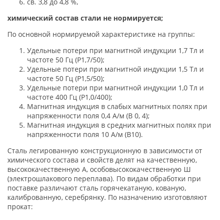
св. 3,8 до 4,8 %,
химический состав стали не нормируется;
По основной нормируемой характеристике на группы:
Удельные потери при магнитной индукции 1,7 Тл и
частоте 50 Гц (P1,7/50);
Удельные потери при магнитной индукции 1,5 Тл и
частоте 50 Гц (P1,5/50);
Удельные потери при магнитной индукции 1,0 Тл и
частоте 400 Гц (P1,0/400);
Магнитная индукция в слабых магнитных полях при
напряженности поля 0,4 А/м (В 0, 4);
Магнитная индукция в средних магнитных полях при
напряженности поля 10 А/м (В10).
Сталь легированную конструкционную в зависимости от
химического состава и свойств делят на качественную,
высококачественную А, особовысококачественную Ш
(электрошлакового переплава). По видам обработки при
поставке различают сталь горячекатаную, кованую,
калиброванную, серебрянку. По назначению изготовляют
прокат: