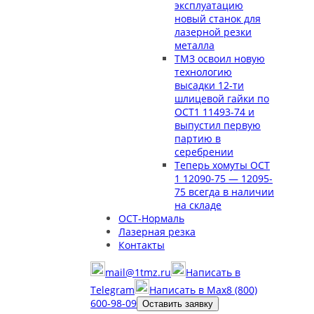
эксплуатацию
новый станок для
лазерной резки
металла
ТМЗ освоил новую
технологию
высадки 12-ти
шлицевой гайки по
ОСТ1 11493-74 и
выпустил первую
партию в
серебрении
Теперь хомуты ОСТ
1 12090-75 — 12095-
75 всегда в наличии
на складе
ОСТ-Нормаль
Лазерная резка
Контакты
mail@1tmz.ru
Написать в
Telegram
Написать в Max
8 (800)
600-98-09
Оставить заявку