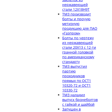
нержавеющей
стали 12Х18Н9Т
ТМЗ производит
болты и прочую
метизную
продукцию для ПАО
«Газпром»
Болты по чертежу
из нержавеющей
стали 20Х13 с 12-ти
гранной головкой
по американскому
стандарту
ТМЗ выпустил
партию
проходников
прямых по ОСТ1
10320-72 и ОСТ1
10330-72
ТМЗ наладил
выпуск бронеболтов
с гайкой и шайбой
Запущен в