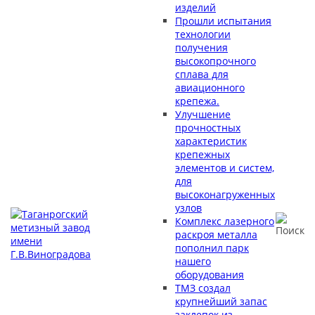
изделий
Прошли испытания
технологии
получения
высокопрочного
сплава для
авиационного
крепежа.
Улучшение
прочностных
характеристик
крепежных
элементов и систем,
для
высоконагруженных
узлов
Комплекс лазерного
раскроя металла
пополнил парк
нашего
оборудования
ТМЗ создал
крупнейший запас
заклепок из