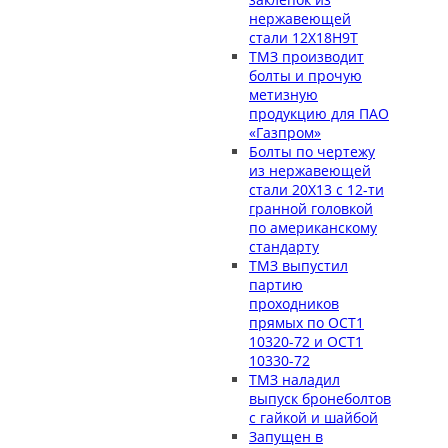
нержавеющей
стали 12Х18Н9Т
ТМЗ производит
болты и прочую
метизную
продукцию для ПАО
«Газпром»
Болты по чертежу
из нержавеющей
стали 20Х13 с 12-ти
гранной головкой
по американскому
стандарту
ТМЗ выпустил
партию
проходников
прямых по ОСТ1
10320-72 и ОСТ1
10330-72
ТМЗ наладил
выпуск бронеболтов
с гайкой и шайбой
Запущен в