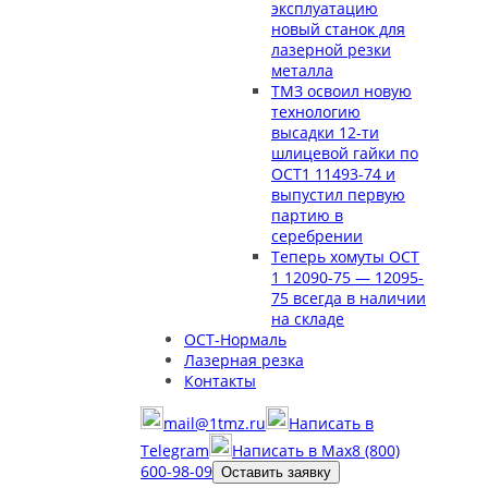
эксплуатацию
новый станок для
лазерной резки
металла
ТМЗ освоил новую
технологию
высадки 12-ти
шлицевой гайки по
ОСТ1 11493-74 и
выпустил первую
партию в
серебрении
Теперь хомуты ОСТ
1 12090-75 — 12095-
75 всегда в наличии
на складе
ОСТ-Нормаль
Лазерная резка
Контакты
mail@1tmz.ru
Написать в
Telegram
Написать в Max
8 (800)
600-98-09
Оставить заявку