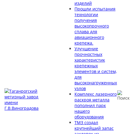
изделий
Прошли испытания
технологии
получения
высокопрочного
сплава для
авиационного
крепежа.
Улучшение
прочностных
характеристик
крепежных
элементов и систем,
для
высоконагруженных
узлов
Комплекс лазерного
раскроя металла
пополнил парк
нашего
оборудования
ТМЗ создал
крупнейший запас
заклепок из