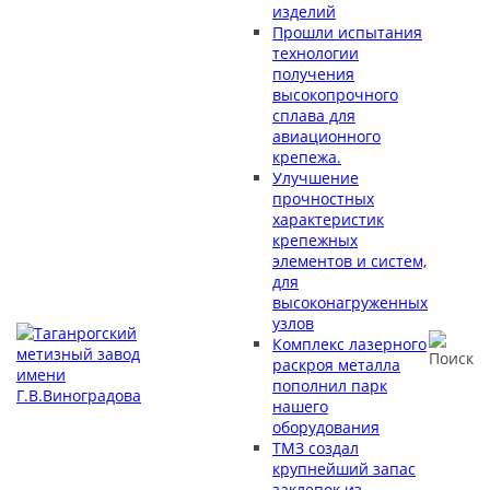
изделий
Прошли испытания
технологии
получения
высокопрочного
сплава для
авиационного
крепежа.
Улучшение
прочностных
характеристик
крепежных
элементов и систем,
для
высоконагруженных
узлов
Комплекс лазерного
раскроя металла
пополнил парк
нашего
оборудования
ТМЗ создал
крупнейший запас
заклепок из