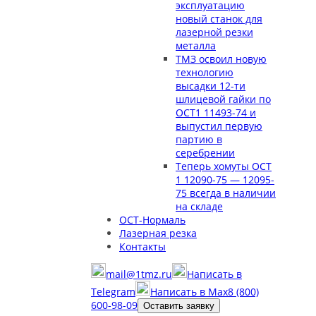
эксплуатацию
новый станок для
лазерной резки
металла
ТМЗ освоил новую
технологию
высадки 12-ти
шлицевой гайки по
ОСТ1 11493-74 и
выпустил первую
партию в
серебрении
Теперь хомуты ОСТ
1 12090-75 — 12095-
75 всегда в наличии
на складе
ОСТ-Нормаль
Лазерная резка
Контакты
mail@1tmz.ru
Написать в
Telegram
Написать в Max
8 (800)
600-98-09
Оставить заявку