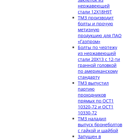
нержавеющей
стали 12Х18Н9Т
ТМЗ производит
болты и прочую
метизную
продукцию для ПАО
«Газпром»
Болты по чертежу
из нержавеющей
стали 20Х13 с 12-ти
гранной головкой
по американскому
стандарту
ТМЗ выпустил
партию
проходников
прямых по ОСТ1
10320-72 и ОСТ1
10330-72
ТМЗ наладил
выпуск бронеболтов
с гайкой и шайбой
Запущен в