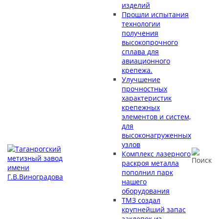
изделий
Прошли испытания
технологии
получения
высокопрочного
сплава для
авиационного
крепежа.
Улучшение
прочностных
характеристик
крепежных
элементов и систем,
для
высоконагруженных
узлов
Комплекс лазерного
раскроя металла
пополнил парк
нашего
оборудования
ТМЗ создал
крупнейший запас
заклепок из