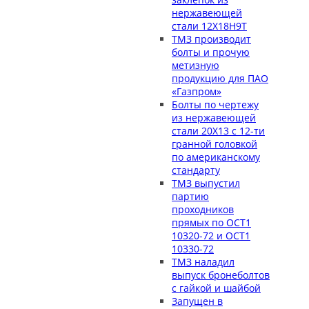
нержавеющей
стали 12Х18Н9Т
ТМЗ производит
болты и прочую
метизную
продукцию для ПАО
«Газпром»
Болты по чертежу
из нержавеющей
стали 20Х13 с 12-ти
гранной головкой
по американскому
стандарту
ТМЗ выпустил
партию
проходников
прямых по ОСТ1
10320-72 и ОСТ1
10330-72
ТМЗ наладил
выпуск бронеболтов
с гайкой и шайбой
Запущен в