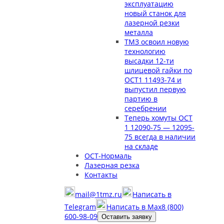
эксплуатацию
новый станок для
лазерной резки
металла
ТМЗ освоил новую
технологию
высадки 12-ти
шлицевой гайки по
ОСТ1 11493-74 и
выпустил первую
партию в
серебрении
Теперь хомуты ОСТ
1 12090-75 — 12095-
75 всегда в наличии
на складе
ОСТ-Нормаль
Лазерная резка
Контакты
mail@1tmz.ru
Написать в
Telegram
Написать в Max
8 (800)
600-98-09
Оставить заявку