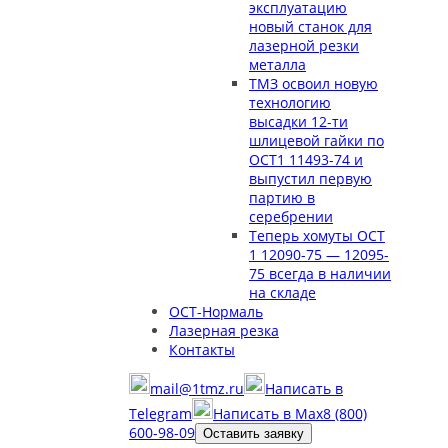
эксплуатацию
новый станок для
лазерной резки
металла
ТМЗ освоил новую
технологию
высадки 12-ти
шлицевой гайки по
ОСТ1 11493-74 и
выпустил первую
партию в
серебрении
Теперь хомуты ОСТ
1 12090-75 — 12095-
75 всегда в наличии
на складе
ОСТ-Нормаль
Лазерная резка
Контакты
mail@1tmz.ru
Написать в
Telegram
Написать в Max
8 (800)
600-98-09
Оставить заявку