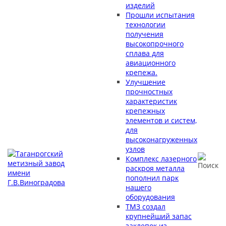
изделий
Прошли испытания
технологии
получения
высокопрочного
сплава для
авиационного
крепежа.
Улучшение
прочностных
характеристик
крепежных
элементов и систем,
для
высоконагруженных
узлов
Комплекс лазерного
раскроя металла
пополнил парк
нашего
оборудования
ТМЗ создал
крупнейший запас
заклепок из