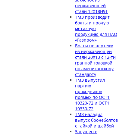
нержавеющей
стали 12Х18Н9Т
ТМЗ производит
болты и прочую
метизную
продукцию для ПАО
«Газпром»
Болты по чертежу
из нержавеющей
стали 20Х13 с 12-ти
гранной головкой
по американскому
стандарту
ТМЗ выпустил
партию
проходников
прямых по ОСТ1
10320-72 и ОСТ1
10330-72
ТМЗ наладил
выпуск бронеболтов
с гайкой и шайбой
Запущен в