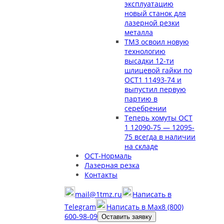
эксплуатацию
новый станок для
лазерной резки
металла
ТМЗ освоил новую
технологию
высадки 12-ти
шлицевой гайки по
ОСТ1 11493-74 и
выпустил первую
партию в
серебрении
Теперь хомуты ОСТ
1 12090-75 — 12095-
75 всегда в наличии
на складе
ОСТ-Нормаль
Лазерная резка
Контакты
mail@1tmz.ru
Написать в
Telegram
Написать в Max
8 (800)
600-98-09
Оставить заявку