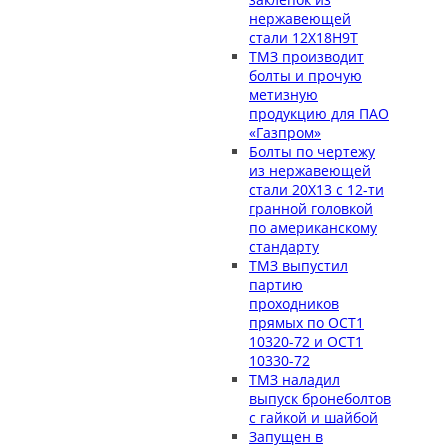
нержавеющей
стали 12Х18Н9Т
ТМЗ производит
болты и прочую
метизную
продукцию для ПАО
«Газпром»
Болты по чертежу
из нержавеющей
стали 20Х13 с 12-ти
гранной головкой
по американскому
стандарту
ТМЗ выпустил
партию
проходников
прямых по ОСТ1
10320-72 и ОСТ1
10330-72
ТМЗ наладил
выпуск бронеболтов
с гайкой и шайбой
Запущен в