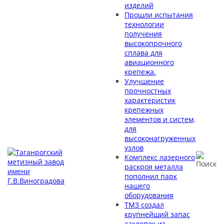
изделий
Прошли испытания
технологии
получения
высокопрочного
сплава для
авиационного
крепежа.
Улучшение
прочностных
характеристик
крепежных
элементов и систем,
для
высоконагруженных
узлов
Комплекс лазерного
раскроя металла
пополнил парк
нашего
оборудования
ТМЗ создал
крупнейший запас
заклепок из