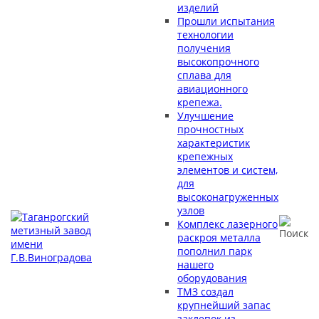
изделий
Прошли испытания
технологии
получения
высокопрочного
сплава для
авиационного
крепежа.
Улучшение
прочностных
характеристик
крепежных
элементов и систем,
для
высоконагруженных
узлов
Комплекс лазерного
раскроя металла
пополнил парк
нашего
оборудования
ТМЗ создал
крупнейший запас
заклепок из