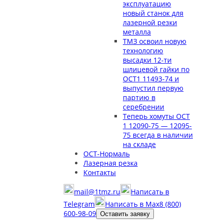
эксплуатацию
новый станок для
лазерной резки
металла
ТМЗ освоил новую
технологию
высадки 12-ти
шлицевой гайки по
ОСТ1 11493-74 и
выпустил первую
партию в
серебрении
Теперь хомуты ОСТ
1 12090-75 — 12095-
75 всегда в наличии
на складе
ОСТ-Нормаль
Лазерная резка
Контакты
mail@1tmz.ru
Написать в
Telegram
Написать в Max
8 (800)
600-98-09
Оставить заявку