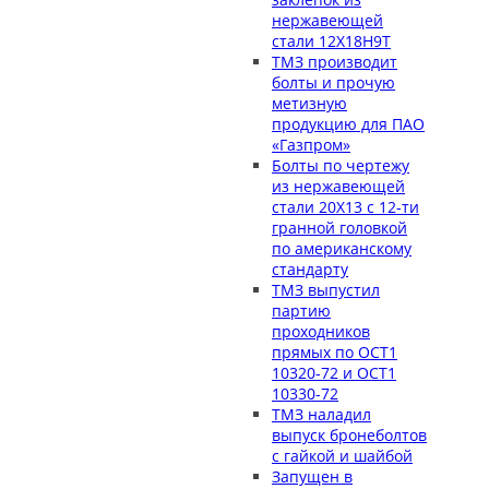
нержавеющей
стали 12Х18Н9Т
ТМЗ производит
болты и прочую
метизную
продукцию для ПАО
«Газпром»
Болты по чертежу
из нержавеющей
стали 20Х13 с 12-ти
гранной головкой
по американскому
стандарту
ТМЗ выпустил
партию
проходников
прямых по ОСТ1
10320-72 и ОСТ1
10330-72
ТМЗ наладил
выпуск бронеболтов
с гайкой и шайбой
Запущен в