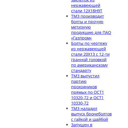
нержавеющей
стали 12Х18Н9Т
ТМЗ производит
болты и прочую
метизную
продукцию для ПАО
«Газпром»
Болты по чертежу
из нержавеющей
стали 20Х13 с 12-ти
гранной головкой
по американскому
стандарту
ТМЗ выпустил
партию
проходников
прямых по ОСТ1
10320-72 и ОСТ1
10330-72
ТМЗ наладил
выпуск бронеболтов
с гайкой и шайбой
Запущен в