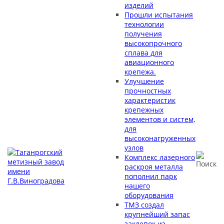
изделий
Прошли испытания
технологии
получения
высокопрочного
сплава для
авиационного
крепежа.
Улучшение
прочностных
характеристик
крепежных
элементов и систем,
для
высоконагруженных
узлов
Комплекс лазерного
раскроя металла
пополнил парк
нашего
оборудования
ТМЗ создал
крупнейший запас
заклепок из