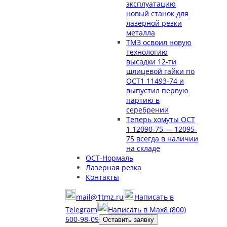
эксплуатацию
новый станок для
лазерной резки
металла
ТМЗ освоил новую
технологию
высадки 12-ти
шлицевой гайки по
ОСТ1 11493-74 и
выпустил первую
партию в
серебрении
Теперь хомуты ОСТ
1 12090-75 — 12095-
75 всегда в наличии
на складе
ОСТ-Нормаль
Лазерная резка
Контакты
mail@1tmz.ru
Написать в
Telegram
Написать в Max
8 (800)
600-98-09
Оставить заявку