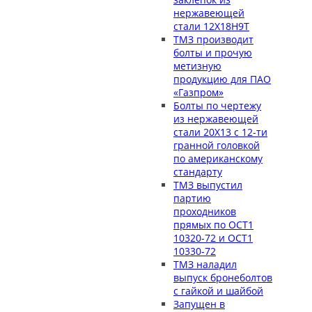
нержавеющей
стали 12Х18Н9Т
ТМЗ производит
болты и прочую
метизную
продукцию для ПАО
«Газпром»
Болты по чертежу
из нержавеющей
стали 20Х13 с 12-ти
гранной головкой
по американскому
стандарту
ТМЗ выпустил
партию
проходников
прямых по ОСТ1
10320-72 и ОСТ1
10330-72
ТМЗ наладил
выпуск бронеболтов
с гайкой и шайбой
Запущен в