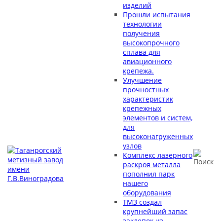
изделий
Прошли испытания
технологии
получения
высокопрочного
сплава для
авиационного
крепежа.
Улучшение
прочностных
характеристик
крепежных
элементов и систем,
для
высоконагруженных
узлов
Комплекс лазерного
раскроя металла
пополнил парк
нашего
оборудования
ТМЗ создал
крупнейший запас
заклепок из