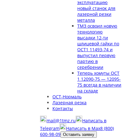
эксплуатацию
новый станок для
лазерной резки
металла
ТМЗ освоил новую
технологию
высадки 12-ти
шлицевой гайки по
ОСТ1 11493-74 и
выпустил первую
партию в
серебрении
Теперь хомуты ОСТ
1 12090-75 — 12095-
75 всегда в наличии
на складе
ОСТ-Нормаль
Лазерная резка
Контакты
mail@1tmz.ru
Написать в
Telegram
Написать в Max
8 (800)
600-98-09
Оставить заявку