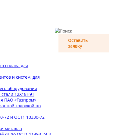
Оставить
заявку
о сплава для
тов и систем, для
его оборудования
 стали 12Х18Н9Т
ля ПАО «Газпром»
ранной головкой по
0-72 и ОСТ1 10330-72
ки металла
айки по ОСТ1 11493-74 и