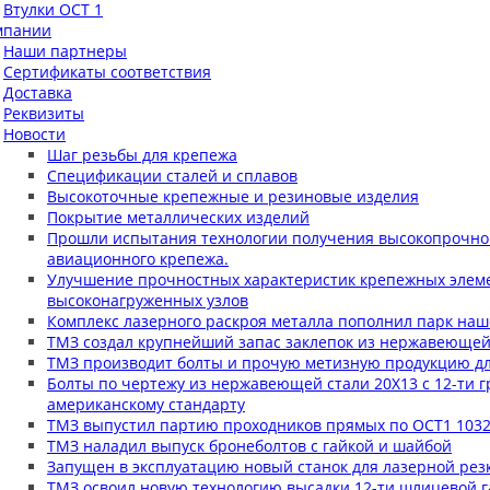
Втулки ОСТ 1
мпании
Наши партнеры
Сертификаты соответствия
Доставка
Реквизиты
Новости
Шаг резьбы для крепежа
Спецификации сталей и сплавов
Высокоточные крепежные и резиновые изделия
Покрытие металлических изделий
Прошли испытания технологии получения высокопрочног
авиационного крепежа.
Улучшение прочностных характеристик крепежных элемен
высоконагруженных узлов
Комплекс лазерного раскроя металла пополнил парк наш
ТМЗ создал крупнейший запас заклепок из нержавеющей
ТМЗ производит болты и прочую метизную продукцию д
Болты по чертежу из нержавеющей стали 20Х13 с 12-ти г
американскому стандарту
ТМЗ выпустил партию проходников прямых по ОСТ1 1032
ТМЗ наладил выпуск бронеболтов с гайкой и шайбой
Запущен в эксплуатацию новый станок для лазерной рез
ТМЗ освоил новую технологию высадки 12-ти шлицевой г