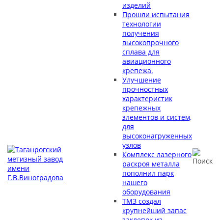
изделий
Прошли испытания
технологии
получения
высокопрочного
сплава для
авиационного
крепежа.
Улучшение
прочностных
характеристик
крепежных
элементов и систем,
для
высоконагруженных
узлов
Комплекс лазерного
раскроя металла
пополнил парк
нашего
оборудования
ТМЗ создал
крупнейший запас
заклепок из