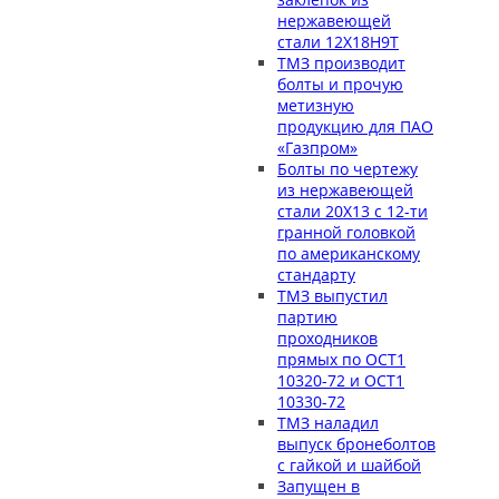
нержавеющей
стали 12Х18Н9Т
ТМЗ производит
болты и прочую
метизную
продукцию для ПАО
«Газпром»
Болты по чертежу
из нержавеющей
стали 20Х13 с 12-ти
гранной головкой
по американскому
стандарту
ТМЗ выпустил
партию
проходников
прямых по ОСТ1
10320-72 и ОСТ1
10330-72
ТМЗ наладил
выпуск бронеболтов
с гайкой и шайбой
Запущен в