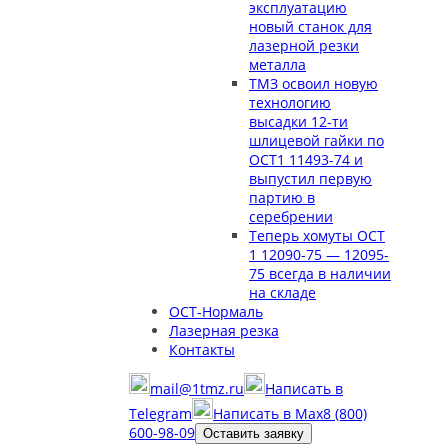
эксплуатацию
новый станок для
лазерной резки
металла
ТМЗ освоил новую
технологию
высадки 12-ти
шлицевой гайки по
ОСТ1 11493-74 и
выпустил первую
партию в
серебрении
Теперь хомуты ОСТ
1 12090-75 — 12095-
75 всегда в наличии
на складе
ОСТ-Нормаль
Лазерная резка
Контакты
mail@1tmz.ru
Написать в
Telegram
Написать в Max
8 (800)
600-98-09
Оставить заявку