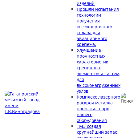
изделий
Прошли испытания
технологии
получения
высокопрочного
сплава для
авиационного
крепежа.
Улучшение
прочностных
характеристик
крепежных
элементов и систем,
для
высоконагруженных
узлов
Комплекс лазерного
раскроя металла
пополнил парк
нашего
оборудования
ТМЗ создал
крупнейший запас
заклепок из