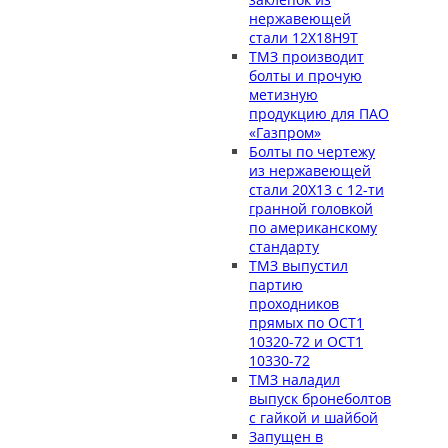
нержавеющей
стали 12Х18Н9Т
ТМЗ производит
болты и прочую
метизную
продукцию для ПАО
«Газпром»
Болты по чертежу
из нержавеющей
стали 20Х13 с 12-ти
гранной головкой
по американскому
стандарту
ТМЗ выпустил
партию
проходников
прямых по ОСТ1
10320-72 и ОСТ1
10330-72
ТМЗ наладил
выпуск бронеболтов
с гайкой и шайбой
Запущен в