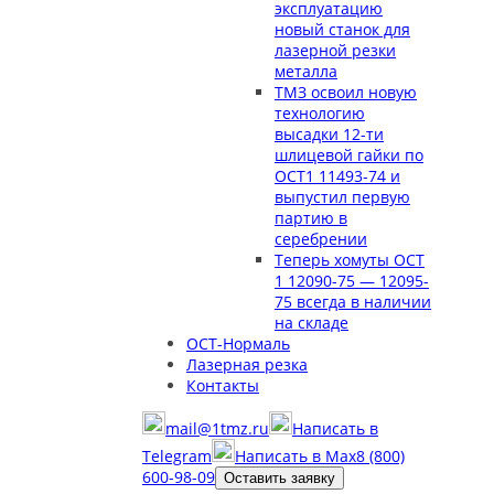
эксплуатацию
новый станок для
лазерной резки
металла
ТМЗ освоил новую
технологию
высадки 12-ти
шлицевой гайки по
ОСТ1 11493-74 и
выпустил первую
партию в
серебрении
Теперь хомуты ОСТ
1 12090-75 — 12095-
75 всегда в наличии
на складе
ОСТ-Нормаль
Лазерная резка
Контакты
mail@1tmz.ru
Написать в
Telegram
Написать в Max
8 (800)
600-98-09
Оставить заявку